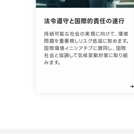
インボイス制度
開示方針
編集方針
法令遵守と国際的責任の遂行
持続可能な社会の実現に向けて、環境
問題を重要視しリスク低減に努めます。
国際環境イニシアチブに賛同し、国際
電子公告
社会と協調して気候変動対策に取り組
みます。
年を選択
2026年
2025年
2024年
カテゴリを選択