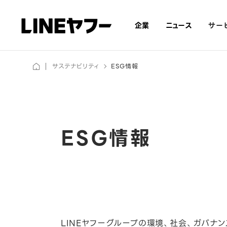
サー
企業
ニュース
サステナビリティ
ESG情報
ESG情報
企業情報
ニュース
テクノロジー＆​
プライバシー＆​
IR情報
サステナビリティ
採用情報
企業情報トップ
ニューストップ
テクノロジー＆デザイントップ
プライバシー＆セキュリティトップ
IR情報トップ
サステナビリティトップ
採用情報トップ
デザイン
セキュリティ
Corporate Information
News
Investor Relations
Sustainability
Recruitment
Technology & Design
Privacy & Security
LINEヤフーグループの環境、社会、ガバナ