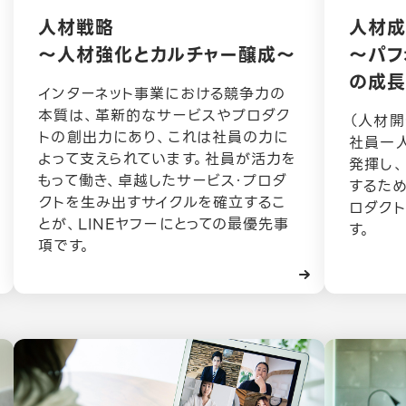
人材戦略
人材
～人材強化とカルチャー醸成～
～パフ
の成
インターネット事業における競争力の
本質は、革新的なサービスやプロダク
（人材開
トの創出力にあり、これは社員の力に
社員⼀
よって支えられています。社員が活力を
発揮し、
もって働き、卓越したサービス・プロダ
するた
クトを生み出すサイクルを確立するこ
ロダク
とが、LINEヤフーにとっての最優先事
す。
項です。