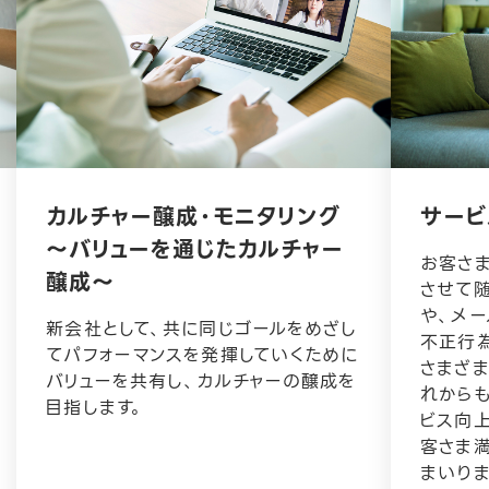
カルチャー醸成・モニタリング
サービ
〜バリューを通じたカルチャー
お客さ
醸成〜
させて
や、メー
新会社として、共に同じゴールをめざし
不正行
てパフォーマンスを発揮していくために
さまざ
バリューを共有し、カルチャーの醸成を
れから
目指します。
ビス向
客さま
まいりま