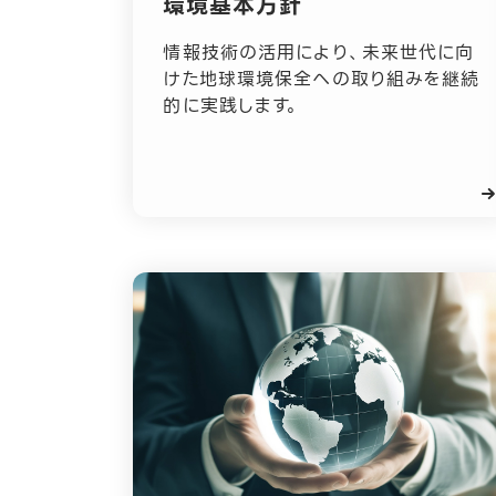
環境基本方針
主なグループ会社
LINEヤフーDPOについて
株式情報
ESG情報
採用に関するよくある質問
情報技術の活用により、未来世代に向
けた地球環境保全への取り組みを継続
的に実践します。
海外における事業展開
IRカレンダー
CSR情報
社員インタビュー
沿革
IRに関するよくあるご質問
サステナビリティニュース
採用イベント