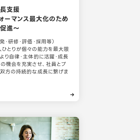
成長支援
ォーマンス最大化のため
長促進～
発・研修・評価・採用等）
⼈ひとりが個々の能⼒を最⼤限
より自律・主体的に活躍・成⻑
めの機会を充実させ、社員とプ
ト双方の持続的な成⻑に繋げま