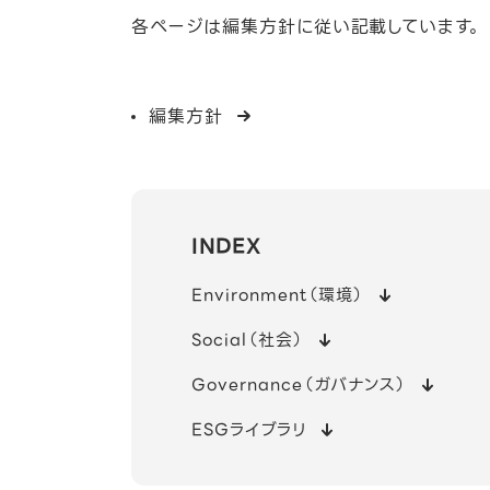
会社概要
プレスリリース
CTOメッセージ
プライバシー＆セキュリティに対する考え方と体制
CEOメッセージ
CEOメッセージ
中途採用
各ページは編集方針に従い記載しています
編集方針
ミッション・バリュー
LINEヤフーストーリー
執行役員 デザインCBUリード メッセージ
プライバシー
IRニュース
サステナビリティマネジメント
新卒採用
INDEX
Environment（環境）
Social（社会）
行動規範
ビッグデータレポート
Design Style
セキュリティ
決算説明会
ソーシャルインパクト
LINEヤフーを知る
Governance（ガバナンス）
ESGライブラリ