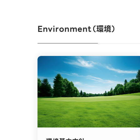
CEOメッセージ
お知らせ
技術スタック
不正アクセスによる情報漏えいへの再発防止策及び実施結果
統合報告書
Environment（環境）
エンジニアとして働く魅力
Environment（環境）
経営・執行体制
LINEヤフー社が提供するサービスの開発体制・データ管理体
ライブラリ
Social（社会）
AIカンパニーとしての挑戦
組織図
グローバルなデータガバナンスに関する特別委員会
業績・財務
Governance（ガバナンス）
障がいがある方へ