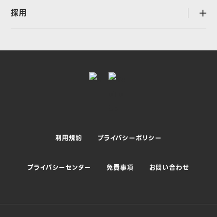
CEOメッセージ
IRカレンダー
採用
open
グローバルなデータガバナンスに関する特別委員会
サステナビリティマネジメント
決算説明会
LINEヤフーDPOについて
中途採用
サステナビリティニュース
業績・財務
新卒採用
ESG情報
株式情報
LINEヤフーを知る
社会への貢献
ライブラリ
エンジニアとして働く魅力
ESG・社会貢献に関連する取り組み
IRに関するよくあるご質問
AIカンパニーとしての挑戦
編集方針
開示方針
採用に関するよくある質問
統合報告書
利用規約
プライバシーポリシー
社員インタビュー
採用イベント
プライバシーセンター
免責事項
お問い合わせ
採用プライバシーポリシー