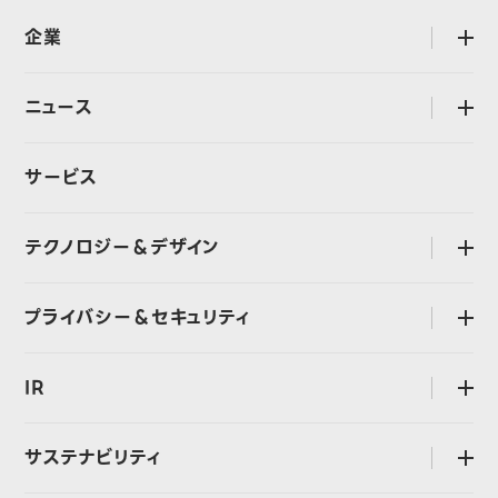
企業
open
会社概要
ニュース
open
ミッション・バリュー
プレスリリース
行動規範
サービス
LINEヤフーストーリー
CEOメッセージ
ビッグデータレポート
テクノロジー＆デザイン
open
経営・執行体制
お知らせ
組織図
CTOメッセージ
プライバシー＆セキュリティ
open
過去のプレスリリース
主なグループ会社
執行役員 デザインCBUリード メッセージ
海外における事業展開
プライバシー＆セキュリティに対する考え方と体制
Design Style
IR
open
沿革
プライバシー
技術スタック
インボイス制度
CEOメッセージ
セキュリティ
サステナビリティ
open
電子公告
IRニュース
LINEヤフー社が提供するサービスの開発体制・データ管理体制