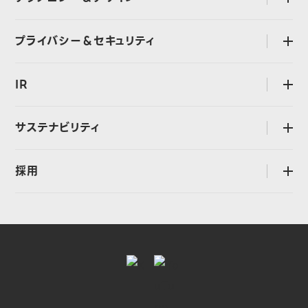
お知らせ
組織図
CTOメッセージ
プライバシー＆セキュリティ
open
過去のプレスリリース
主なグループ会社
執行役員 デザインCBUリード メッセージ
海外における事業展開
プライバシー＆セキュリティに対する考え方と体制
Design Style
IR
open
沿革
プライバシー
技術スタック
インボイス制度
CEOメッセージ
セキュリティ
サステナビリティ
open
電子公告
IRニュース
LINEヤフー社が提供するサービスの開発体制・データ管理体制
CEOメッセージ
IRカレンダー
採用
open
グローバルなデータガバナンスに関する特別委員会
サステナビリティマネジメント
決算説明会
LINEヤフーDPOについて
中途採用
サステナビリティニュース
業績・財務
新卒採用
ESG情報
株式情報
LINEヤフーを知る
社会への貢献
ライブラリ
エンジニアとして働く魅力
ESG・社会貢献に関連する取り組み
IRに関するよくあるご質問
AIカンパニーとしての挑戦
編集方針