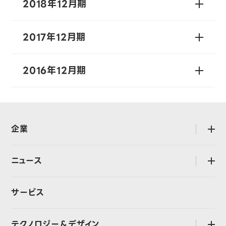
2018年12月期
2017年12月期
2016年12月期
企業
open
会社概要
ニュース
open
ミッション・バリュー
プレスリリース
行動規範
サービス
LINEヤフーストーリー
CEOメッセージ
ビッグデータレポート
テクノロジー＆デザイン
open
経営・執行体制