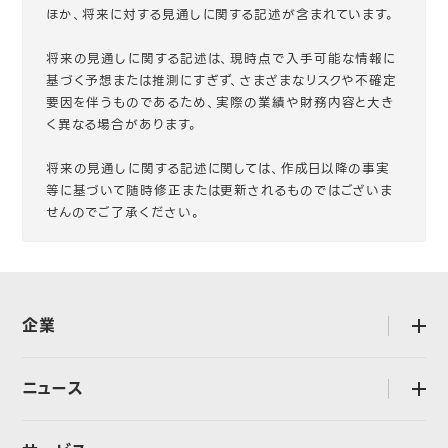
ほか、将来に対する見通しに関する記述が含まれています。
将来の見通しに関する記述は、現時点で入手可能な情報に
基づく予想または推測にすぎず、さまざまなリスクや不確定
要因を伴うものであるため、実際の業績や財務内容と大き
く異なる場合があります。
将来の見通しに関する記述に関しては、作成日以降の事実
等に基づいて随時修正または更新されるものではございま
せんのでご了承ください。
企業
open
会社概要
ニュース
open
ミッション・バリュー
プレスリリース
行動規範