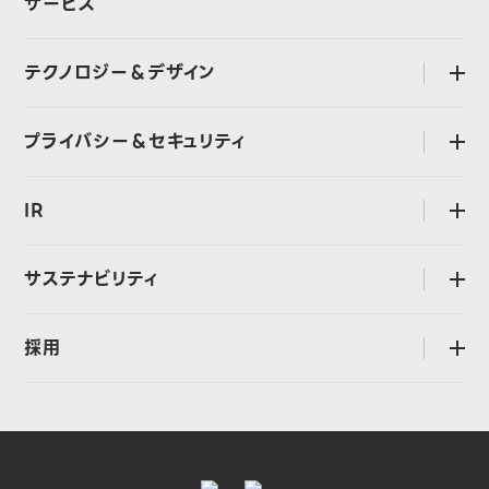
サービス
LINEヤフーストーリー
CEOメッセージ
ビッグデータレポート
テクノロジー＆デザイン
open
経営・執行体制
お知らせ
組織図
CTOメッセージ
プライバシー＆セキュリティ
open
過去のプレスリリース
主なグループ会社
執行役員 デザインCBUリード メッセージ
海外における事業展開
プライバシー＆セキュリティに対する考え方と体制
Design Style
IR
open
沿革
プライバシー
技術スタック
インボイス制度
CEOメッセージ
セキュリティ
サステナビリティ
open
電子公告
IRニュース
LINEヤフー社が提供するサービスの開発体制・データ管理体制
CEOメッセージ
IRカレンダー
採用
open
グローバルなデータガバナンスに関する特別委員会
サステナビリティマネジメント
決算説明会
LINEヤフーDPOについて
中途採用
サステナビリティニュース
業績・財務
新卒採用
ESG情報
株式情報
LINEヤフーを知る
社会への貢献