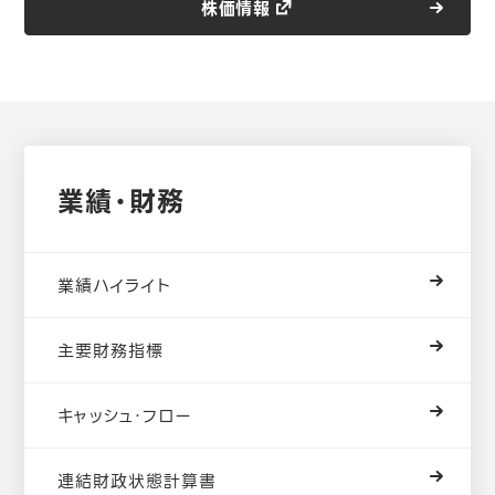
株価情報
2026年度通期および第4四半期：2027年5月11日発表予
定
株主総会
業績・財務
第31回定時株主総会：2026年6月19日
業績ハイライト
主要財務指標
キャッシュ・フロー
連結財政状態計算書