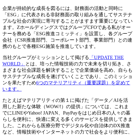
企業が持続的な成長を図るには、財務面の活動と同時に
「ESG」に代表される非財務面の取り組みを通してサステナ
ブルな社会の実現に寄与することがますます重要になってい
ます。ZホールディングスではグループCFOである私がオー
ナーを務める「ESG推進コミッティ」を設置し、各グループ
会社（CSR推進部門、コーポレート部門、事業部門）との連
携のもとで各種ESG施策を推進しています。
当社グループがミッションとして掲げる
「UPDATE THE
WORLD」
とは、培った情報技術の力で未来を切り拓き、さ
まざまな社会課題を解決することで企業価値を高め、自らも
サステナブルな成長を遂げていくことであり、このミッショ
ンを果たすため
6つのマテリアリティ（重要課題）を定めて
います。
たとえばマテリアリティの第１に掲げた「データ／AIを活
用した新たな体験（WOW/!）の提供」については、これま
でにLINEやYahoo! JAPAN、PayPayをはじめ日本の人々の暮
らしを便利に、快適に変える多くのサービスを提供してきま
した。これからも医療分野でデジタル化や自治体のDX推進
など、情報技術やインターネットの力で社会をより便利に、