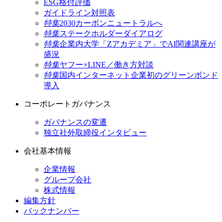
ESG格付評価
ガイドライン対照表
特集
2030カーボンニュートラルへ
特集
ステークホルダーダイアログ
特集
企業内大学「Zアカデミア」でAI関連講座が
盛況
特集
ヤフー×LINE／働き方対談
特集
国内インターネット企業初のグリーンボンド
導入
コーポレートガバナンス
ガバナンスの変遷
独立社外取締役インタビュー
会社基本情報
企業情報
グループ会社
株式情報
編集方針
バックナンバー