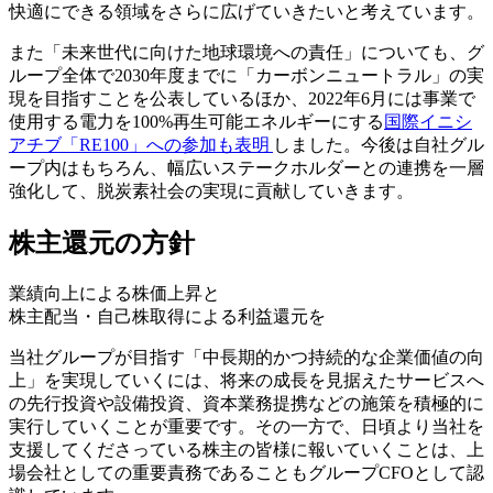
快適にできる領域をさらに広げていきたいと考えています。
また「未来世代に向けた地球環境への責任」についても、グ
ループ全体で2030年度までに「カーボンニュートラル」の実
現を目指すことを公表しているほか、2022年6月には事業で
使用する電力を100%再生可能エネルギーにする
国際イニシ
アチブ「RE100」への参加も表明
しました。今後は自社グル
ープ内はもちろん、幅広いステークホルダーとの連携を一層
強化して、脱炭素社会の実現に貢献していきます。
株主還元の方針
業績向上による株価上昇と
株主配当・自己株取得による利益還元を
当社グループが目指す「中長期的かつ持続的な企業価値の向
上」を実現していくには、将来の成長を見据えたサービスへ
の先行投資や設備投資、資本業務提携などの施策を積極的に
実行していくことが重要です。その一方で、日頃より当社を
支援してくださっている株主の皆様に報いていくことは、上
場会社としての重要責務であることもグループCFOとして認