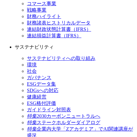
コマース事業
戦略事業
財務ハイライト
財務諸表ヒストリカルデータ
連結財政状態計算書（IFRS）
連結損益計算書（IFRS）
サステナビリティ
サステナビリティへの取り組み
環境
社会
ガバナンス
ESGデータ集
SDGsへの対応
健康経営
ESG格付評価
ガイドライン対照表
特集
2030カーボンニュートラルへ
特集
ステークホルダーダイアログ
特集
企業内大学「Zアカデミア」でAI関連講座が
盛況