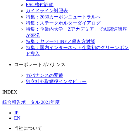
ESG格付評価
ガイドライン対照表
特集：2030カーボンニュートラルへ
特集：ステークホルダーダイアログ
特集：企業内大学「Zアカデミア」でAI関連講座
が盛況
特集：ヤフー×LINE／働き方対談
特集：国内インターネット企業初のグリーンボン
ド導入
コーポレートガバナンス
ガバナンスの変遷
独立社外取締役インタビュー
INDEX
統合報告ポータル 2021年度
JP
EN
当社について