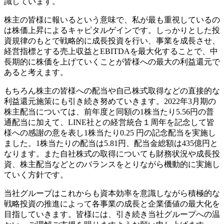
識しています。
株主の皆様に報いるという意味で、私が最も重視しているの
は株価上昇によるキャピタルゲインです。しっかりとした投
資規律のもとで戦略的に成長投資を行い、事業を成長させ、
経営指標とする売上収益とEBITDAを最大化することで、中
長期的に株価を上げていくことが皆様への最大の利益還元で
あると考えます。
もちろん株主の皆様への配当や自己株式取得などの直接的な
利益還元施策にも引き続き努めていきます。2022年3月期の
株主配当については、前年度と同額の1株当たり5.56円の普
通配当に加えて、LINE社との経営統合１周年を記念して皆
様への感謝の意を表し1株当たり0.25 円の記念配当を実施し
ました。1株当たりの配当は5.81円、配当金総額は435億円と
なります。また自社株式の取得についても財務状況や成長投
資、株主配当などとのバランスをとりながら機動的に実施し
ていく方針です。
当社グループはこれからも資本効率を意識しながら積極的な
戦略投資の推進によって各事業の成長と企業価値の最大化を
目指していきます。皆様には、引き続き当社グループへの温