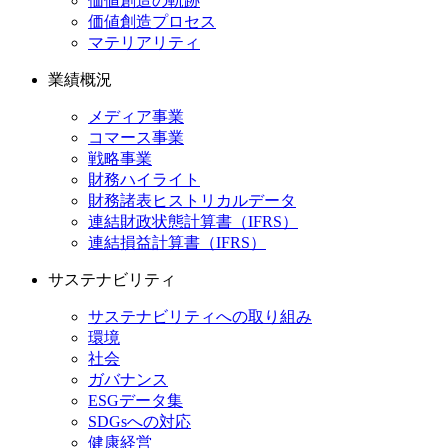
価値創造の軌跡
価値創造プロセス
マテリアリティ
業績概況
メディア事業
コマース事業
戦略事業
財務ハイライト
財務諸表ヒストリカルデータ
連結財政状態計算書（IFRS）
連結損益計算書（IFRS）
サステナビリティ
サステナビリティへの取り組み
環境
社会
ガバナンス
ESGデータ集
SDGsへの対応
健康経営