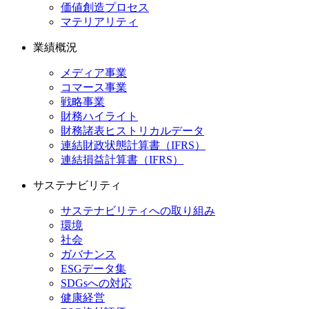
価値創造プロセス
マテリアリティ
業績概況
メディア事業
コマース事業
戦略事業
財務ハイライト
財務諸表ヒストリカルデータ
連結財政状態計算書（IFRS）
連結損益計算書（IFRS）
サステナビリティ
サステナビリティへの取り組み
環境
社会
ガバナンス
ESGデータ集
SDGsへの対応
健康経営