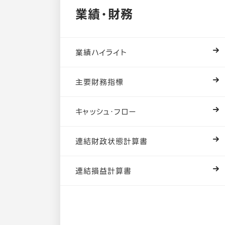
業績・財務
主なグループ会社
LINEヤフーDPOについて
株式情報
ESG情報
採用に関するよくある質問
決算発表日
業績ハイライト
2026年度第1四半期：2026年8月3日発表
主要財務指標
海外における事業展開
IRカレンダー
CSR情報
社員インタビュー
2026年度第2四半期：2026年11月5日発
キャッシュ・フロー
2026年度第3四半期：2027年2月4日発
連結財政状態計算書
2026年度通期および第4四半期：2027年
沿革
IRに関するよくあるご質問
サステナビリティニュース
採用イベント
連結損益計算書
株主総会