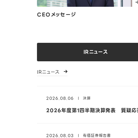
会社概要
プレスリリース
CTOメッセージ
プライバシー＆セキュリティに対する考え方と体制
CEOメッセージ
CEOメッセージ
中途採用
CEOメッセージ
ミッション・バリュー
LINEヤフーストーリー
執行役員 デザインCBUリード メッセージ
プライバシー
IRニュース
サステナビリティマネジメント
新卒採用
IRニュース
IRニュース
行動規範
ビッグデータレポート
Design Style
セキュリティ
決算説明会
ソーシャルインパクト
LINEヤフーを知る
2026.08.06
決算
2026年度第1四半期決算発表 質疑
2026.08.03
有価証券報告書