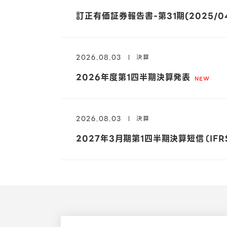
CEOメッセージ
お知らせ
技術スタック
不正アクセスによる情報漏えいへの再発防止策及び実施結果
統合報告書
Environment（環境）
エンジニアとして働く魅力
訂正有価証券報告書-第31期(2025/04/
2026.08.03
決算
2026年度第1四半期決算発表
経営・執行体制
LINEヤフー社が提供するサービスの開発体制・データ管理体
ライブラリ
Social（社会）
AIカンパニーとしての挑戦
2026.08.03
決算
2027年3月期第1四半期決算短信〔IFR
組織図
グローバルなデータガバナンスに関する特別委員会
業績・財務
Governance（ガバナンス）
障がいがある方へ
IRカレンダー
2026年度