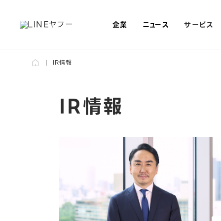
サービス
企業
ニュース
IR情報
IR情報
企業情報
ニュース
テクノロジー＆​
プライバシー＆​
IR情報
サステナビリティ
採用情報
企業情報トップ
ニューストップ
テクノロジー＆デザイントップ
プライバシー＆セキュリティトップ
IR情報トップ
サステナビリティトップ
採用情報トップ
デザイン
セキュリティ
Corporate Information
News
Investor Relations
Sustainability
Recruitment
Technology & Design
Privacy & Security