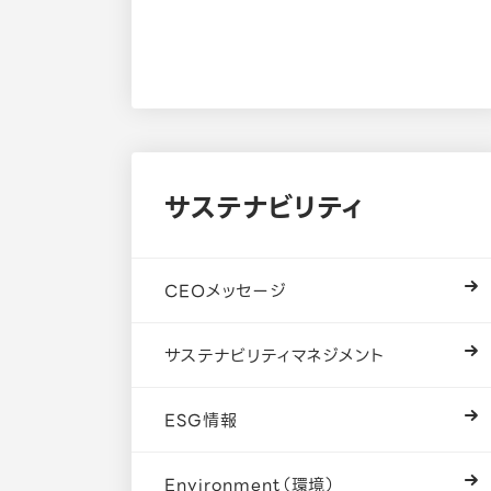
第31回定時株主総会：2026年6月19日
インボイス制度
開示方針
編集方針
サステナビリティ
電子公告
CEOメッセージ
サステナビリティマネジメント
ESG情報
Environment（環境）